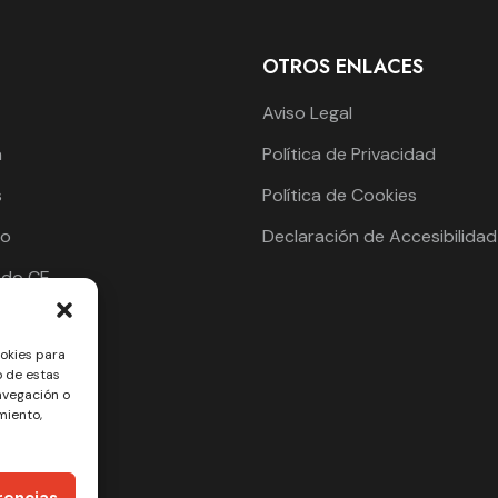
OTROS ENLACES
Aviso Legal
a
Política de Privacidad
s
Política de Cookies
to
Declaración de Accesibilidad
ado CE
gram
ookies para
ook
o de estas
avegación o
miento,
rencias