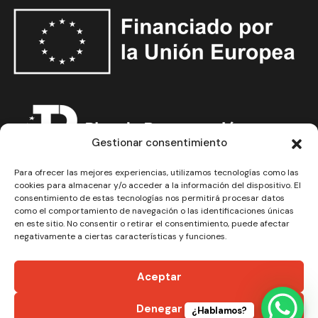
Gestionar consentimiento
Para ofrecer las mejores experiencias, utilizamos tecnologías como las
cookies para almacenar y/o acceder a la información del dispositivo. El
Financiado por la Unión Europea Next Generation EU
consentimiento de estas tecnologías nos permitirá procesar datos
como el comportamiento de navegación o las identificaciones únicas
en este sitio. No consentir o retirar el consentimiento, puede afectar
negativamente a ciertas características y funciones.
Aceptar
© 2025 Carpimer La Mancha SL - All Rights Reserved.
Diseñado y desarrollado por tu equipo Imedia
Denegar
¿Hablamos?
Comunicación